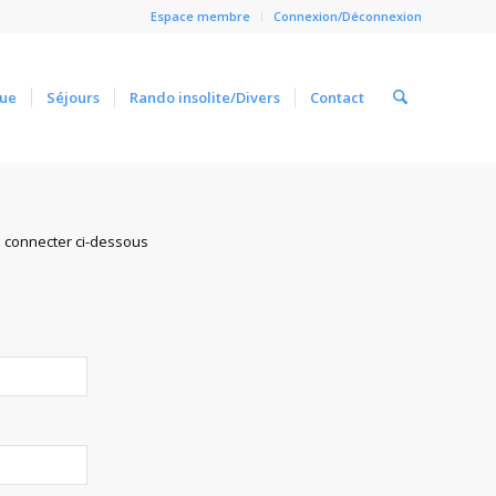
Espace membre
Connexion/Déconnexion
ue
Séjours
Rando insolite/Divers
Contact
Close
s connecter ci-dessous