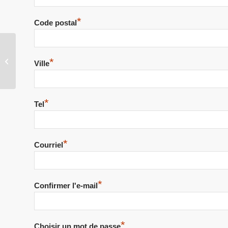
*
Code postal
Rédéné ,rando 8km du
*
Ville
jeudi 4 juin
*
Tel
*
Courriel
*
Confirmer l'e-mail
*
Choisir un mot de passe