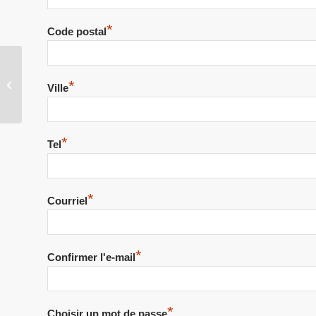
*
Code postal
Labellisation de la
*
Ville
marche nordique
*
Tel
*
Courriel
*
Confirmer l'e-mail
*
Choisir un mot de passe