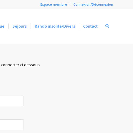
Espace membre
Connexion/Déconnexion
ue
Séjours
Rando insolite/Divers
Contact
Close
s connecter ci-dessous