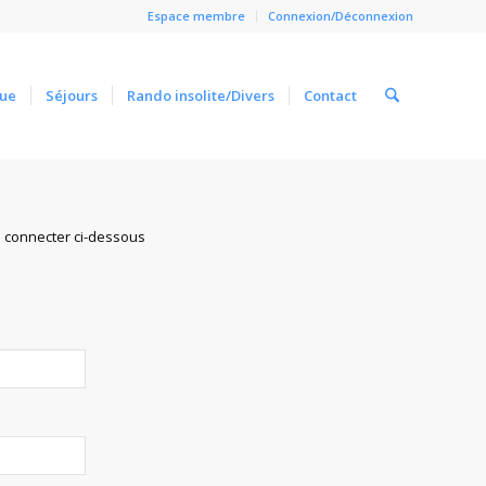
Espace membre
Connexion/Déconnexion
ue
Séjours
Rando insolite/Divers
Contact
Close
s connecter ci-dessous