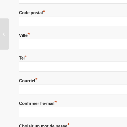
*
Code postal
Mardi 7 Avril 2026 à
*
Ville
RIEC-sur-Belon
*
Tel
*
Courriel
*
Confirmer l'e-mail
*
Choisir un mot de passe