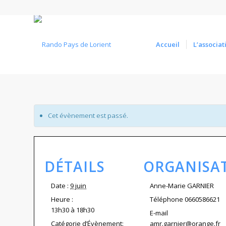
Accueil
L’associat
Cet évènement est passé.
DÉTAILS
ORGANISA
Date :
9 juin
Anne-Marie GARNIER
Heure :
Téléphone
0660586621
13h30 à 18h30
E-mail
Catégorie d’Évènement:
amr.garnier@orange.fr