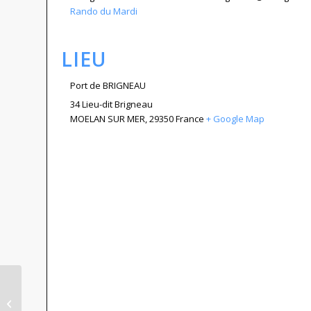
Rando du Mardi
LIEU
Port de BRIGNEAU
34 Lieu-dit Brigneau
MOELAN SUR MER
,
29350
France
+ Google Map
Longe côte lundi 8 juin