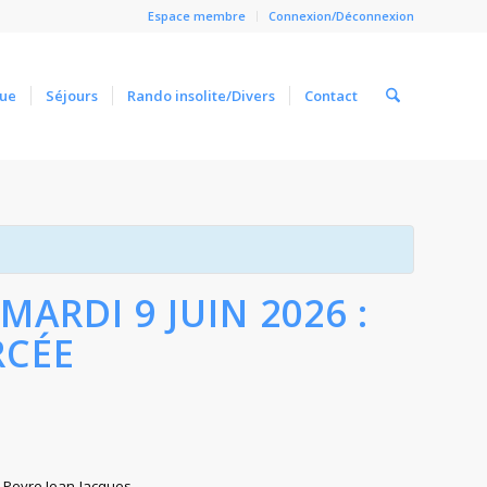
Espace membre
Connexion/Déconnexion
ue
Séjours
Rando insolite/Divers
Contact
Close
ARDI 9 JUIN 2026 :
RCÉE
Peyre Jean-Jacques