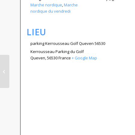
Marche nordique
,
Marche
nordique du vendredi
LIEU
parking Kerrousseau Golf Queven 56530
Kerrousseau Parking du Golf
Queven
,
56530
France
+ Google Map
Randonnée 8Km jeudi 6 novembre
2025 : Plouay Kerscoulic