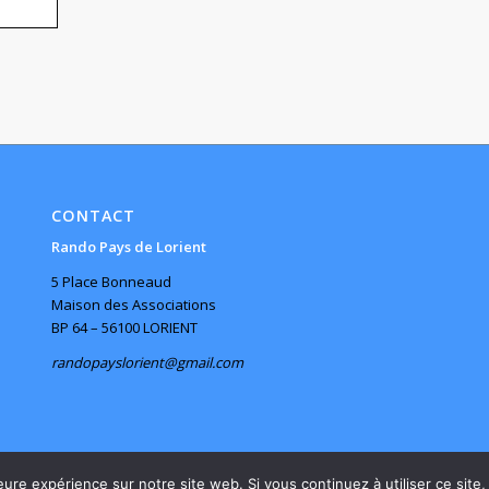
CONTACT
Rando Pays de Lorient
5 Place Bonneaud
Maison des Associations
BP 64 – 56100 LORIENT
randopayslorient@gmail.com
eure expérience sur notre site web. Si vous continuez à utiliser ce sit