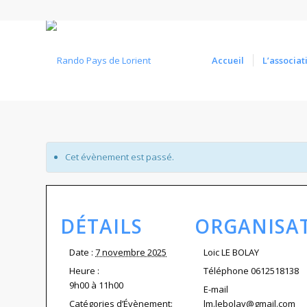
Accueil
L’associat
Cet évènement est passé.
DÉTAILS
ORGANISA
Date :
7 novembre 2025
Loic LE BOLAY
Heure :
Téléphone
0612518138
9h00 à 11h00
E-mail
Catégories d’Évènement:
lm.lebolay@gmail.com